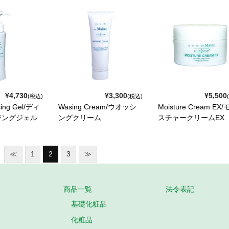
¥4,730
¥3,300
¥5,500
(税込)
(税込)
sing Gel/ディ
Wasing Cream/ウオッシ
Moisture Cream EX
ジングジェル
ングクリーム
スチャークリームEX
≪
1
2
3
≫
商品一覧
法令表記
基礎化粧品
化粧品